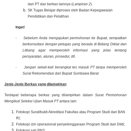
dari PT dan berkas lainnya (
Lampiran 2
).
SK Tugas Belajar diproses oleh Badan Kepegawaian
Pendidikan dan Pelatihan
Ingat!
-
Sebelum Anda mengajukan permohonan ke Bupati, sempatkan
berkonsultasi dengan petugas yang berada di Bidang Diklat dan
Litbang agar memperoleh informasi yang jelas tentang
persyaratan, aturan, prosedur, dll.
-
Jangan sekali-kali berangkat tes masuk PT tanpa memperoleh
Surat Rekomendasi dari Bupati Sumbawa Barat.
Jenis-Jenis Berkas yang dilampirkan
Terdapat beberapa berkas yang dilampirkan dalam
Surat Permohonan
Mengikuti Seleksi Ujian Masuk PT
antara lain:
Fotokopi Surat/bukti Akreditasi Fakultas atau Program Studi dari BAN
RI;
Fotokopi izin operasional penyelenggaraan Program Studi dari Dikti;
Foto
kopi
sah PNS;