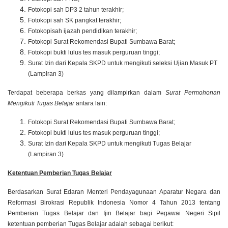
Foto
kopi
sah DP3 2
tahun terakhir;
Foto
kopi
sah
SK
pangkat terakhir;
Foto
kopi
sah ijazah pendidikan terakhir;
Fotokopi Surat Rekomendasi Bupati Sumbawa Barat;
Fotokopi bukti lulus tes masuk perguruan tinggi;
Surat Izin dari Kepala SKPD untuk mengikuti seleksi Ujian Masuk PT
(Lampiran 3)
Terdapat beberapa berkas yang dilampirkan dalam
Surat Permohonan
Mengikuti Tugas Belajar
antara lain:
Fotokopi Surat Rekomendasi Bupati Sumbawa Barat;
Fotokopi bukti lulus tes masuk perguruan tinggi;
Surat Izin dari Kepala SKPD untuk mengikuti Tugas Belajar
(Lampiran 3)
Ketentuan Pemberian Tugas Belajar
Berdasarkan
Surat Edaran Menteri Pendayagunaan Aparatur Negara dan
Reformasi Birokrasi Republik Indonesia Nomor 4 Tahun 2013 tentang
Pemberian Tugas Belajar dan Ijin Belajar bagi Pegawai Negeri Sipil
ketentuan pemberian Tugas Belajar adalah sebagai berikut: