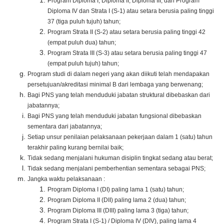
Program Diploma I, Diploma II, Diploma III, dan Program
Diploma IV dan Strata I (S-1) atau setara berusia paling tinggi
37 (tiga puluh tujuh) tahun;
Program Strata II (S-2) atau setara berusia paling tinggi 42
(empat puluh dua) tahun;
Program Strata III (S-3) atau setara berusia paling tinggi 47
(empat puluh tujuh) tahun;
Program studi di dalam negeri yang akan diikuti telah mendapakan
persetujuan/akreditasi minimal B dari lembaga yang berwenang;
Bagi PNS yang telah menduduki jabatan struktural dibebaskan dari
jabatannya;
Bagi PNS yang telah menduduki jabatan fungsional dibebaskan
sementara dari jabatannya;
Setiap unsur penilaian pelaksanaan pekerjaan dalam 1 (satu) tahun
terakhir paling kurang bernilai baik;
Tidak sedang menjalani hukuman disiplin tingkat sedang atau berat;
Tidak sedang menjalani pemberhentian sementara sebagai PNS;
Jangka waktu pelaksanaan :
Program Diploma I (DI) paling lama 1 (satu) tahun;
Program Diploma II (DII) paling lama 2 (dua) tahun;
Program Diploma III (DIII) paling lama 3 (tiga) tahun;
Program Strata I (S-1) / Diploma IV (DIV), paling lama 4