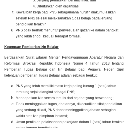
3. Jenjang pendidikan bersifat linier; dan
4. Dibutuhkan oleh organisasi.
Kewajiban kerja bagi PNS sebagaimana huruf r, diakumulasikan
setelah PNS selesai melaksanakan tugas belaja pada jenjang
pendidikan terakhir,
PNS tidak berhak menuntut penyesuaian ijazah ke dalam pangkat
yang lebih tinggi, kecuali terdapat formasi.
Ketentuan Pemberian Izin Belajar
Berdasarkan
Surat Edaran Menteri Pendayagunaan Aparatur Negara dan
Reformasi Birokrasi Republik Indonesia Nomor 4 Tahun 2013 tentang
Pemberian Tugas Belajar dan Ijin Belajar bagi Pegawai Negeri Sipil
ketentuan pemberian Tugas Belajar adalah sebagai berikut:
PNS yang telah memiliki masa kerja paling kurang 1 (satu) tahun
terhitung sejak diangkat sebagai PNS;
Mendapatkan izin secara tertulis dari pejabat yang berwenang;
Tidak meninggalkan tugas jabatannya, dikecualikan sifat pendidikan
yang sedang diikuti, PNS dapat meninggalkan jabatan sebagian
waktu atas izin pimpinan instansi;
Unsur penilaian pelaksanaan pekerjaan dalam 1 (satu) tahun terakhir