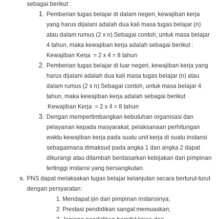
sebagai berikut :
Pemberian tugas belajar di dalam negeri, kewajiban kerja
yang harus dijalani adalah dua kali masa tugas belajar (n)
atau dalam rumus (2 x n).
Sebagai contoh, untuk masa belajar
4 tahun, maka kewajiban kerja adalah sebagai berikut :
Kewajiban Kerja
= 2 x 4 = 8 tahun
Pemberian tugas belajar di luar negeri, kewajiban kerja yang
harus dijalani adalah dua kali masa tugas belajar (n) atau
dalam rumus (2 x n).
Sebagai contoh, untuk masa belajar 4
tahun, maka kewajiban kerja adalah sebagai berikut
:Kewajiban Kerja
= 2 x 4 = 8 tahun
Dengan mempertimbangkan kebutuhan organisasi dan
pelayanan kepada masyarakat, pelaksanaan perhitungan
waktu kewajiban kerja pada suatu unit kerja di suatu instansi
sebagaimana dimaksud pada angka 1 dan angka 2 dapat
dikurangi atau ditambah berdasarkan kebijakan dari pimpinan
tertinggi instansi yang bersangkutan.
PNS dapat melaksakan tugas belajar kelanjutan secara berturut-turut
dengan persyaratan:
1. Mendapat ijin dari pimpinan instansinya;
2. Prestasi pendidikan sangat memuaskan;